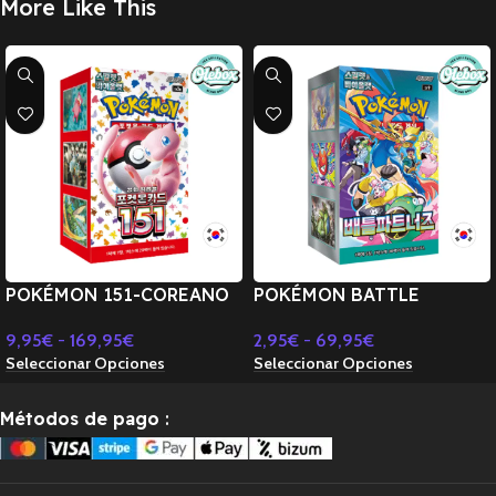
More Like This
POKÉMON 151-COREANO
POKÉMON BATTLE
SV2A
PARTNERS-COREANO SV9
9,95
€
-
169,95
€
2,95
€
-
69,95
€
Seleccionar Opciones
Seleccionar Opciones
Métodos de pago
: