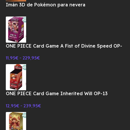
Imán 3D de Pokémon para nevera
ONE PIECE Card Game A Fist of Divine Speed OP-
11 Booster BOX TCG-JAPONES
11,95
€
-
229,95
€
ONE PIECE Card Game Inherited Will OP-13
Booster BOX TCG-JAPONES
12,95
€
-
239,95
€