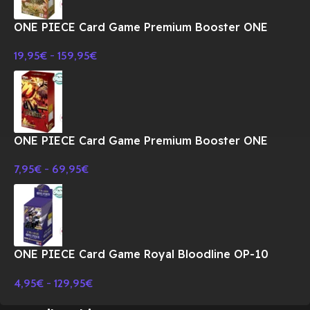
ONE PIECE Card Game Premium Booster ONE
PIECE CARD THE BEST PRB-01 BOX-JAPONES
19,95
€
-
159,95
€
ONE PIECE Card Game Premium Booster ONE
PIECE CARD THE BEST Vol.2 PRB-02 BOX-
7,95
€
-
69,95
€
JAPONES
ONE PIECE Card Game Royal Bloodline OP-10
Booster BOX TCG-JAPONES
4,95
€
-
129,95
€