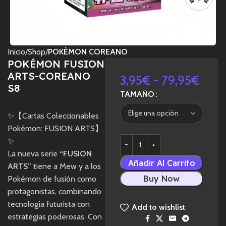
Inicio
Shop
POKÈMON COREANO
POKÉMON FUSION
ARTS-COREANO
3,95
€
-
79,95
€
S8
TAMAÑO
✨【Cartas Coleccionables
Pokémon: FUSION ARTS】
✨
La nueva serie
“FUSION
Añadir Al Carrito
ARTS”
tiene a Mew y a los
Buy Now
Pokémon de fusión como
protagonistas, combinando
tecnología futurista con
Add to wishlist
estrategias poderosas. Con
Share: