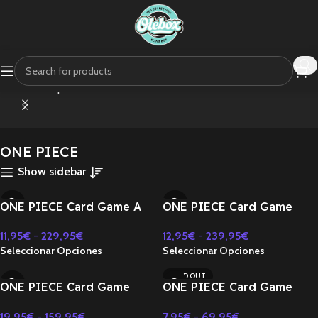
Inicio
Shop
ONE PIECE
Mostrando los 10 resultados
POPMART
POPMART
ONE PIECE
LABUBU
DIMOO
Show sidebar
ONE PIECE Card Game A
ONE PIECE Card Game
Fist of Divine Speed OP-11
Inherited Will OP-13
11,95
€
-
229,95
€
12,95
€
-
239,95
€
Booster BOX TCG-
Booster BOX TCG-
Seleccionar Opciones
Seleccionar Opciones
JAPONES
JAPONES
SOLD OUT
ONE PIECE Card Game
ONE PIECE Card Game
Premium Booster ONE
Premium Booster ONE
19,95
€
-
159,95
€
7,95
€
-
69,95
€