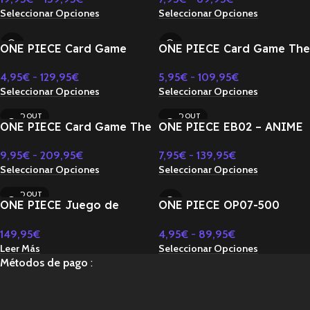
PIECE CARD THE BEST
PIECE CARD THE BEST
Seleccionar Opciones
Seleccionar Opciones
PRB-01 BOX-JAPONES
Vol.2 PRB-02 BOX-
JAPONES
ONE PIECE Card Game
ONE PIECE Card Game The
Royal Bloodline OP-10
Bond of Master and
4,95
€
-
129,95
€
5,95
€
-
109,95
€
Booster BOX TCG-
Disciple OP-12 Booster
Seleccionar Opciones
Seleccionar Opciones
JAPONES
BOX TCG-JAPONES
SOLD OUT
SOLD OUT
ONE PIECE Card Game The
ONE PIECE EB02 – ANIME
New Emperor OP-09
25TH COLLECTION EB-02
9,95
€
-
209,95
€
7,95
€
-
139,95
€
Booster BOX TCG -
JAPONÉS
Seleccionar Opciones
Seleccionar Opciones
JAPONES
SOLD OUT
ONE PIECE Juego de
ONE PIECE OP07-500
Cartas Colección Premium
YEARS INTO THE FUTURE-
149,95
€
4,95
€
-
89,95
€
25 Aniversario OPCG
JAPONÉS OP-07
Leer Más
Seleccionar Opciones
Japonés
Métodos de pago
: