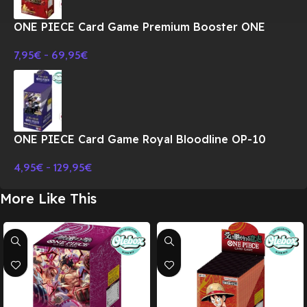
ONE PIECE Card Game Premium Booster ONE
PIECE CARD THE BEST Vol.2 PRB-02 BOX-
7,95
€
-
69,95
€
JAPONES
ONE PIECE Card Game Royal Bloodline OP-10
Booster BOX TCG-JAPONES
4,95
€
-
129,95
€
More Like This