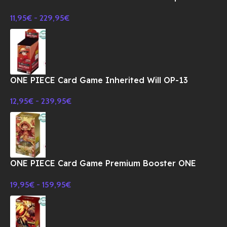
11 Booster BOX TCG-JAPONES
11,95
€
-
229,95
€
ONE PIECE Card Game Inherited Will OP-13
Booster BOX TCG-JAPONES
12,95
€
-
239,95
€
ONE PIECE Card Game Premium Booster ONE
PIECE CARD THE BEST PRB-01 BOX-JAPONES
19,95
€
-
159,95
€