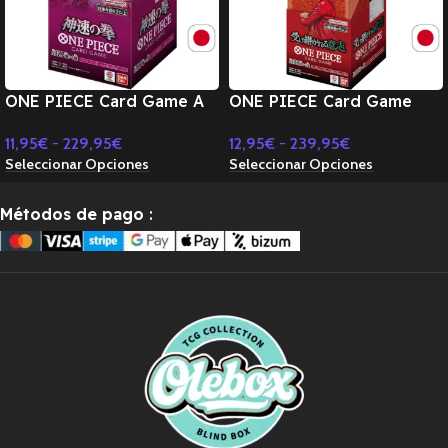
ONE PIECE Card Game A
ONE PIECE Card Game
Fist of Divine Speed OP-
Inherited Will OP-13
11,95
€
-
229,95
€
12,95
€
-
239,95
€
11 Booster BOX TCG-
Booster BOX TCG-
Seleccionar Opciones
Seleccionar Opciones
JAPONES
JAPONES
Métodos de pago
: