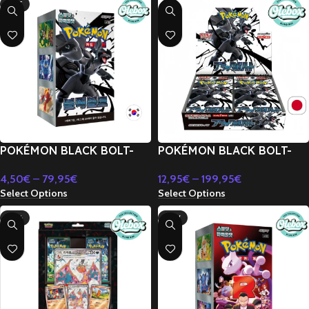
HOT
POKÉMON BLACK BOLT-
POKÉMON BLACK BOLT-
COREANO SV11B
JAPONÉS SV11B
4,50
€
–
79,95
€
12,95
€
–
199,95
€
Select Options
Select Options
-13%
NEW