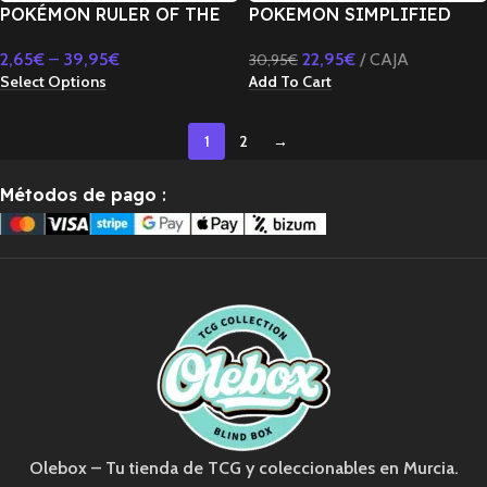
POKÉMON RULER OF THE
POKEMON SIMPLIFIED
BLACK FLAME-COREANO
CHARIZARD CARD DISPLAY
2,65
€
–
39,95
€
22,95
€
CAJA
30,95
€
SV3
RANDOM GIFT SET-CHINO
Select Options
Add To Cart
1
2
→
Métodos de pago
:
Olebox – Tu tienda de TCG y coleccionables en Murcia.