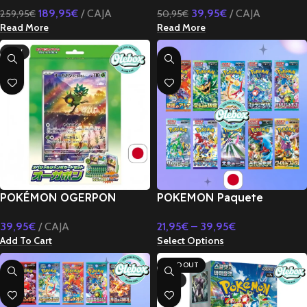
189,95
€
CAJA
39,95
€
CAJA
259,95
€
50,95
€
SYMPHONIA SET-JAPONÉS
Read More
Read More
NEW
POKÉMON OGERPON
POKEMON Paquete
JUMBO MASK OF CHANGE
Misterioso–5/10 Sobres de
39,95
€
CAJA
21,95
€
–
39,95
€
SET-JAPONÉS
Cartas Diferentes-
Add To Cart
Select Options
JAPONES
SOLD OUT
NEW