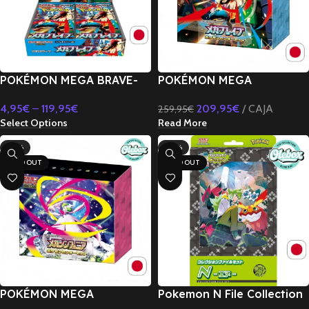
POKÉMON MEGA BRAVE-
POKÉMON MEGA
JAPONÉS M1L
EVOLUTIONS-MEGA
4,95
€
–
119,95
€
209,95
€
CAJA
259,95
€
BRAVE SET-JAPONÉS
Select Options
Read More
-27%
-22%
SOLD OUT
SOLD OUT
POKÉMON MEGA
Pokemon N File Collection
EVOLUTIONS-MEGA
Battle Partners – Japones