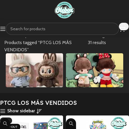
Home
Shop
Showing 1–24 of
Products tagged “PTCG LOS MÁS
31 results
VENDIDOS”
RT
POKÉMON
POKÈMON
PTCG LOS MÁS VENDIDOS
JAPONÉS
COREANO
Show sidebar
-17%
SOLD OUT