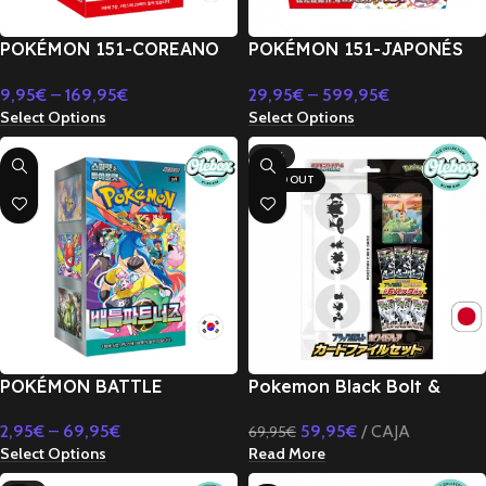
POKÉMON 151-COREANO
POKÉMON 151-JAPONÉS
SV2A
SV2A
9,95
€
–
169,95
€
29,95
€
–
599,95
€
Select Options
Select Options
-14%
SOLD OUT
POKÉMON BATTLE
Pokemon Black Bolt &
PARTNERS-COREANO SV9
White Flare File Set –
2,95
€
–
69,95
€
59,95
€
CAJA
69,95
€
Japones
Select Options
Read More