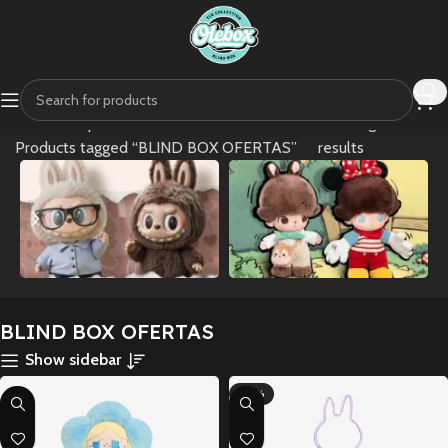
Home
Shop
Showing all 3
Products tagged “BLIND BOX OFERTAS”
results
POPMART
POPMART
BLIND BOX OFERTAS
LABUBU
DIMOO
Show sidebar
-24%