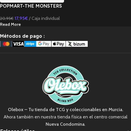
POPMART-THE MONSTERS
LABUBU Classic Series-
17,95
€
Caja individual
20,95
€
Sparkly Plush Pendant
Read More
Blind Box
Métodos de pago
:
Olebox – Tu tienda de TCG y coleccionables en Murcia.
Ahora también en nuestra tienda física en el centro comercial
Nueva Condomina
.