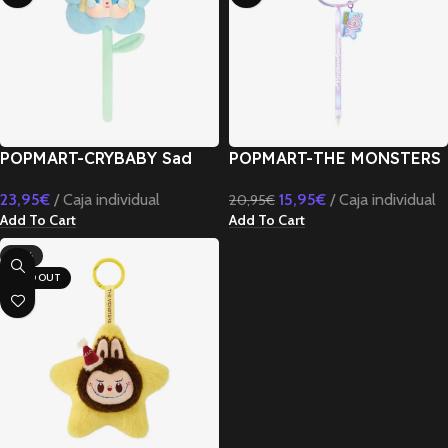
POPMART-CRYBABY Sad
POPMART-THE MONSTERS
Club Series-Plush Flower
LABUBU Big into Energy
23,95
€
Caja individual
15,95
€
Caja individual
20,95
€
Blind Box
Series-Pen Blind Box
Add To Cart
Add To Cart
-14%
SOLD OUT