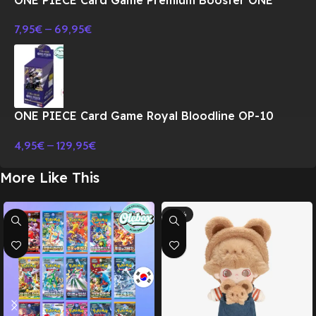
PIECE CARD THE BEST Vol.2 PRB-02 BOX-
7,95
€
–
69,95
€
JAPONES
ONE PIECE Card Game Royal Bloodline OP-10
Booster BOX TCG-JAPONES
4,95
€
–
129,95
€
More Like This
-10%