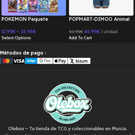
POKEMON Paquete
POPMART-DIMOO Animal
Misterioso–5/10/15
Kingdom Series-20cm
12,95
€
–
35,95
€
45,95
€
unidad
50,95
€
Sobres de Cartas
Cotton Doll
Select Options
Add To Cart
Diferentes-COREANO
Métodos de pago
:
Olebox – Tu tienda de TCG y coleccionables en Murcia.