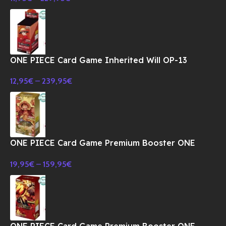
ONE PIECE Card Game Inherited Will OP-13
Booster BOX TCG-JAPONES
12,95
€
–
239,95
€
ONE PIECE Card Game Premium Booster ONE
PIECE CARD THE BEST PRB-01 BOX-JAPONES
19,95
€
–
159,95
€
ONE PIECE Card Game Premium Booster ONE