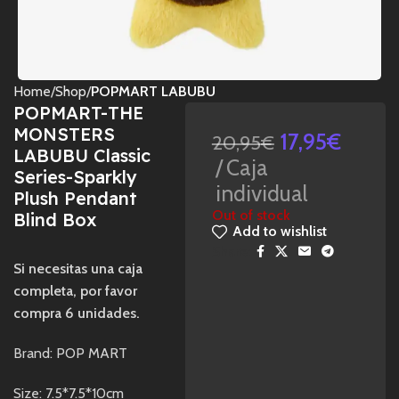
Home
Shop
POPMART LABUBU
POPMART-THE
MONSTERS
17,95
€
20,95
€
LABUBU Classic
Caja
Series-Sparkly
individual
Plush Pendant
Out of stock
Blind Box
Add to wishlist
Share:
Si necesitas una caja
completa, por favor
compra 6 unidades.
Brand: POP MART
Size: 7.5*7.5*10cm