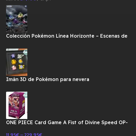
Colección Pokémon Línea Horizonte – Escenas de
Combate
Imán 3D de Pokémon para nevera
ONE PIECE Card Game A Fist of Divine Speed OP-
11 Booster BOX TCG-JAPONES
11,95
€
–
229,95
€