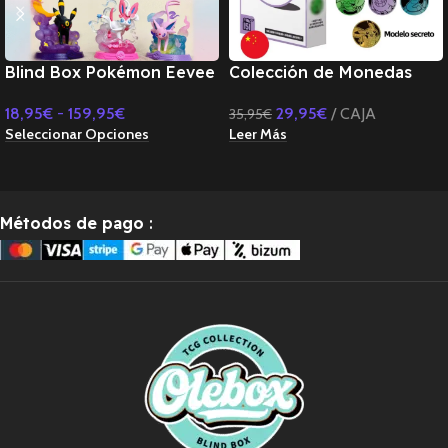
Blind Box Pokémon Eevee
Colección de Monedas
Figuras Eeveelutions
Pokémon 151 SURPRISE -
18,95
€
-
159,95
€
29,95
€
CAJA
35,95
€
CHINO
Seleccionar Opciones
Leer Más
Métodos de pago
: