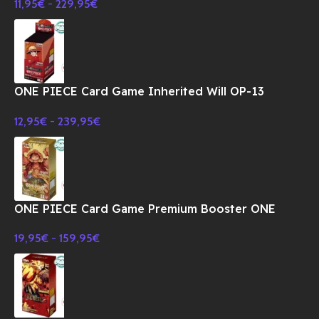
11,95
€
-
229,95
€
ONE PIECE Card Game Inherited Will OP-13
Booster BOX TCG-JAPONES
12,95
€
-
239,95
€
ONE PIECE Card Game Premium Booster ONE
PIECE CARD THE BEST PRB-01 BOX-JAPONES
19,95
€
-
159,95
€