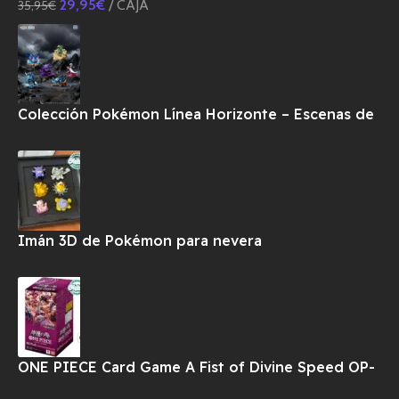
29,95
€
CAJA
35,95
€
Colección Pokémon Línea Horizonte – Escenas de
Combate
Imán 3D de Pokémon para nevera
ONE PIECE Card Game A Fist of Divine Speed OP-
11 Booster BOX TCG-JAPONES