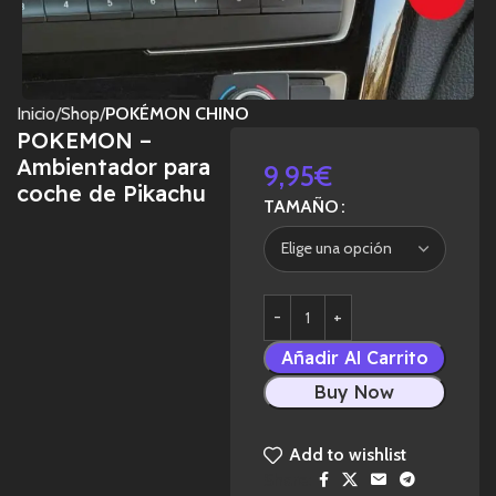
Inicio
Shop
POKÉMON CHINO
POKEMON –
Ambientador para
9,95
€
coche de Pikachu
TAMAÑO
Añadir Al Carrito
Buy Now
Add to wishlist
Share: