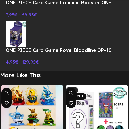
ONE PIECE Card Game Premium Booster ONE
PIECE CARD THE BEST Vol.2 PRB-02 BOX-
7,95
€
-
69,95
€
JAPONES
ONE PIECE Card Game Royal Bloodline OP-10
Booster BOX TCG-JAPONES
4,95
€
-
129,95
€
More Like This
-17%
SOLD OUT