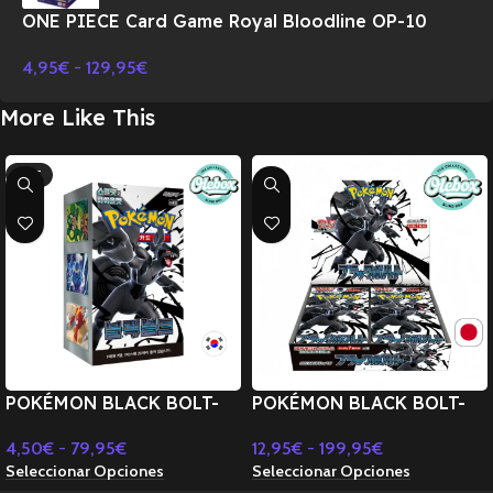
ONE PIECE Card Game Royal Bloodline OP-10
Booster BOX TCG-JAPONES
4,95
€
-
129,95
€
More Like This
HOT
POKÉMON BLACK BOLT-
POKÉMON BLACK BOLT-
COREANO SV11B
JAPONÉS SV11B
4,50
€
-
79,95
€
12,95
€
-
199,95
€
Seleccionar Opciones
Seleccionar Opciones