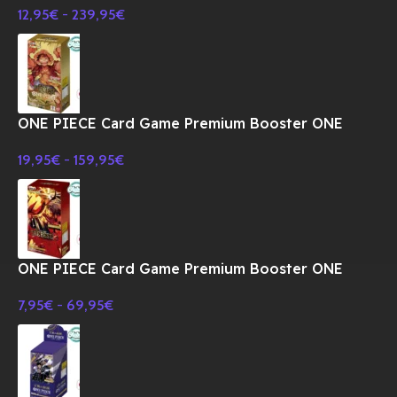
12,95
€
-
239,95
€
ONE PIECE Card Game Premium Booster ONE
PIECE CARD THE BEST PRB-01 BOX-JAPONES
19,95
€
-
159,95
€
ONE PIECE Card Game Premium Booster ONE
PIECE CARD THE BEST Vol.2 PRB-02 BOX-
7,95
€
-
69,95
€
JAPONES