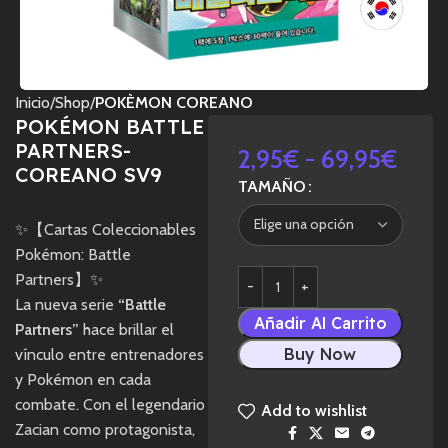
Inicio
Shop
POKÈMON COREANO
POKÉMON BATTLE
PARTNERS-
2,95
€
-
69,95
€
COREANO SV9
TAMAÑO
✨【Cartas Coleccionables
Pokémon: Battle
Partners】✨
La nueva serie
“Battle
Añadir Al Carrito
Partners”
hace brillar el
Buy Now
vínculo entre entrenadores
y Pokémon en cada
combate. Con el legendario
Add to wishlist
Zacian como protagonista,
Share: