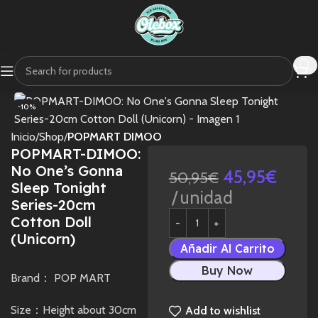
-10%
Inicio
Shop
POPMART DIMOO
POPMART-DIMOO:
No One’s Gonna
45,95
€
50,95
€
Sleep Tonight
unidad
Series-20cm
Cotton Doll
(Unicorn)
Añadir Al Carrito
Buy Now
Brand： POP MART
Size：Height about 30cm
Add to wishlist