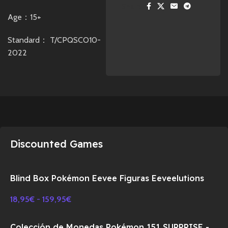
Share:
Age：15+
Standard： T/CPQSCO10-
2022
Discounted Games
Blind Box Pokémon Eevee Figuras Eeveelutions
18,95
€
-
159,95
€
Colección de Monedas Pokémon 151 SURPRISE -