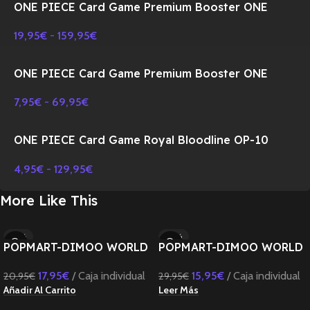
ONE PIECE Card Game Premium Booster ONE
PIECE CARD THE BEST PRB-01 BOX-JAPONES
19,95
€
-
159,95
€
ONE PIECE Card Game Premium Booster ONE
PIECE CARD THE BEST Vol.2 PRB-02 BOX-
7,95
€
-
69,95
€
JAPONES
ONE PIECE Card Game Royal Bloodline OP-10
Booster BOX TCG-JAPONES
4,95
€
-
129,95
€
More Like This
-14%
-47%
POPMART-DIMOO WORLD
POPMART-DIMOO WORLD
SOLD OUT
× DISNEY Series Figures
× DISNEY Series-Fridge
17,95
€
Caja individual
15,95
€
Caja individual
20,95
€
29,95
€
Magnet Blind Box
Añadir Al Carrito
Leer Más