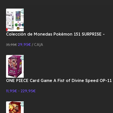
Colección de Monedas Pokémon 151 SURPRISE -
CHINO
29,95
€
CAJA
35,95
€
ONE PIECE Card Game A Fist of Divine Speed OP-11
Booster BOX TCG-JAPONES
11,95
€
-
229,95
€