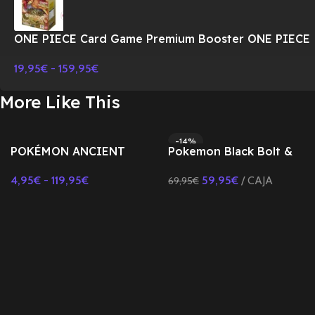
ONE PIECE Card Game Premium Booster ONE PIECE
CARD THE BEST PRB-01 BOX-JAPONES
19,95
€
-
159,95
€
More Like This
-14%
POKÉMON ANCIENT
Pokemon Black Bolt &
SOLD OUT
ROAR-JAPONÉS SV4K
White Flare File Set –
4,95
€
-
119,95
€
59,95
€
CAJA
69,95
€
Japones
Seleccionar Opciones
Leer Más