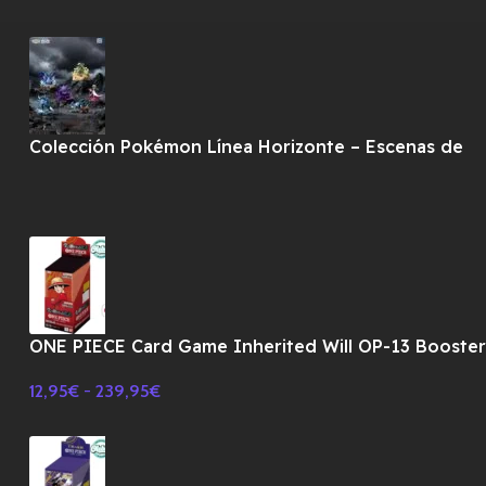
Colección Pokémon Línea Horizonte – Escenas de
Combate
ONE PIECE Card Game Inherited Will OP-13 Booste
BOX TCG-JAPONES
12,95
€
-
239,95
€