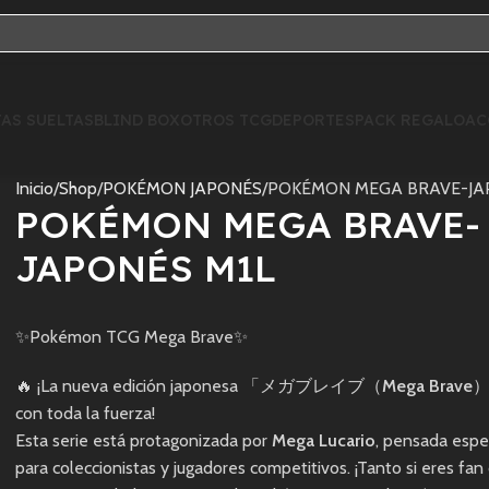
AS SUELTAS
BLIND BOX
OTROS TCG
DEPORTES
PACK REGALO
AC
Inicio
Shop
POKÉMON JAPONÉS
POKÉMON MEGA BRAVE-JA
POKÉMON MEGA BRAVE-
JAPONÉS M1L
✨Pokémon TCG Mega Brave✨
🔥 ¡La nueva edición japonesa 「メガブレイブ（
Mega Brave
）
con toda la fuerza!
Esta serie está protagonizada por
Mega Lucario
, pensada esp
para coleccionistas y jugadores competitivos. ¡Tanto si eres fa