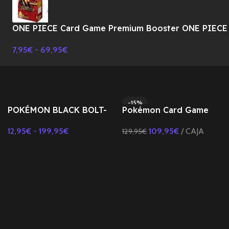
ONE PIECE Card Game Premium Booster ONE PIECE
CARD THE BEST Vol.2 PRB-02 BOX-JAPONES
7,95
€
-
69,95
€
-15%
POKÉMON BLACK BOLT-
Pokémon Card Game
JAPONÉS SV11B
Premium Trainer Box
12,95
€
-
199,95
€
109,95
€
CAJA
129,95
€
MEGA-JAPONES
Seleccionar Opciones
Añadir Al Carrito