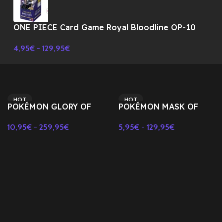
ONE PIECE Card Game Royal Bloodline OP-10
Booster BOX TCG-JAPONES
4,95
€
-
129,95
€
HOT
HOT
POKÉMON GLORY OF
POKÉMON MASK OF
NEW
THE TEAM-JAPONÉS
CHANGE-JAPONÉS SV6
10,95
€
-
259,95
€
5,95
€
-
129,95
€
SV10
Seleccionar Opciones
Seleccionar Opciones