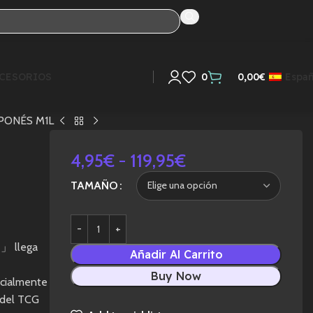
CESORIOS
0
0,00
€
Espa
PONÉS M1L
4,95
€
-
119,95
€
TAMAÑO
」 llega
Añadir Al Carrito
Buy Now
ecialmente
n del TCG