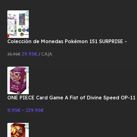
Colección de Monedas Pokémon 151 SURPRISE -
CHINO
29,95
€
CAJA
35,95
€
ONE PIECE Card Game A Fist of Divine Speed OP-11
Booster BOX TCG-JAPONES
11,95
€
–
229,95
€