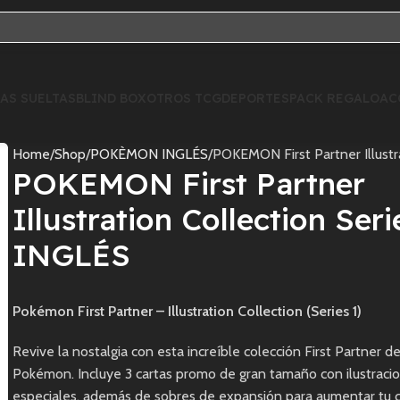
AS SUELTAS
BLIND BOX
OTROS TCG
DEPORTES
PACK REGALO
AC
Home
Shop
POKÈMON INGLÉS
POKEMON First Partner Illustr
POKEMON First Partner
Illustration Collection Seri
INGLÉS
Pokémon First Partner – Illustration Collection (Series 1)
Revive la nostalgia con esta increíble colección First Partner d
Pokémon. Incluye 3 cartas promo de gran tamaño con ilustraci
especiales, además de sobres de expansión para aumentar tu c