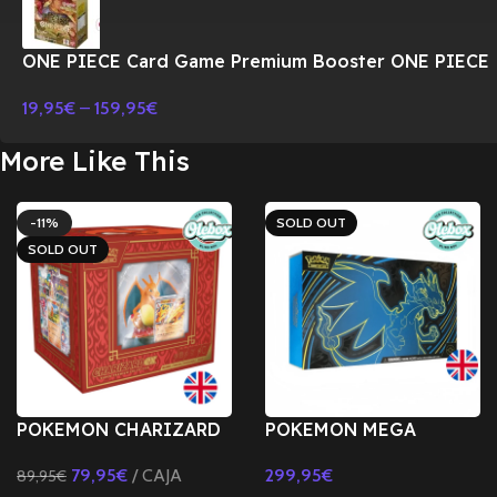
ONE PIECE Card Game Premium Booster ONE PIECE
CARD THE BEST PRB-01 BOX-JAPONES
19,95
€
–
159,95
€
More Like This
-11%
SOLD OUT
SOLD OUT
POKEMON CHARIZARD
POKEMON MEGA
KID’S BIG GIFT
CHARIZARD X EX Ultra-
79,95
€
CAJA
299,95
€
89,95
€
PREMIUM-INGLÉS
Premium Collection-