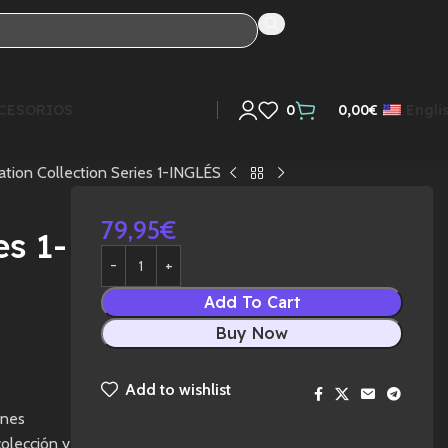
CESORIOS
0
0,00
€
Engli
ation Collection Series 1-INGLÉS
79,95
€
es 1-
Add To Cart
Buy Now
Add to wishlist
e
Share:
ones
olección y