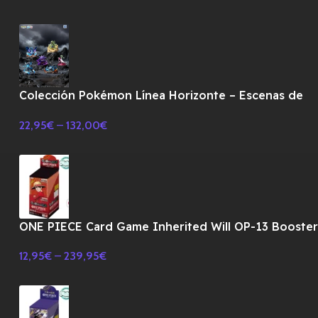
Colección Pokémon Línea Horizonte – Escenas de
Combate
22,95
€
–
132,00
€
ONE PIECE Card Game Inherited Will OP-13 Booste
BOX TCG-JAPONES
12,95
€
–
239,95
€